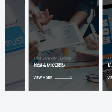
Travel & Marketing Division
Air & Hotel Division
旅游＆MICE团队
机票＆酒店预
VIEW MORE
VIEW MORE